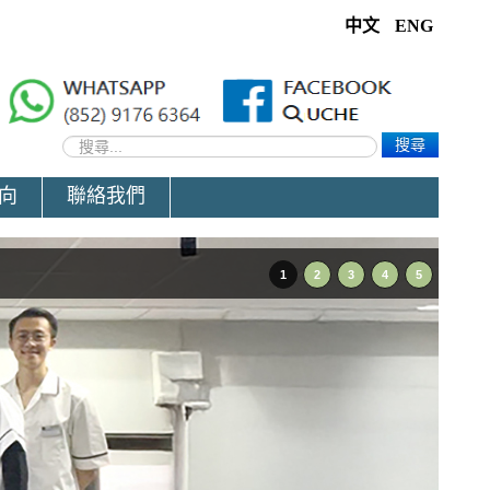
中文
ENG
搜尋
向
聯絡我們
1
2
3
4
5