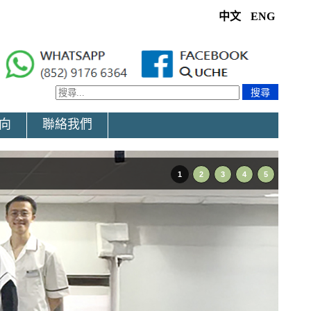
中文
ENG
搜尋
向
聯絡我們
1
2
3
4
5